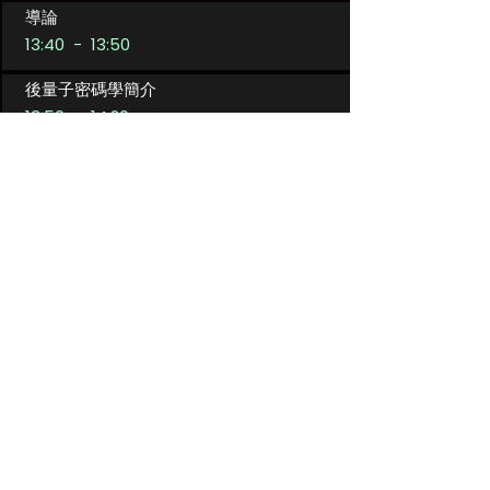
​導論
13:40 - 13:50
​後量子密碼學簡介
13:50 - 14:20
​後量子密碼學在區塊鏈與數位貨幣領域的
應用
14:20 - 14:50
​茶歇時間
14:50 - 15:10
金融科技業量子安全遷移技術與策略
15:10 - 15:40
雙向對談：產業應用期待分享
15:40 - 16:00
結語和後續行動