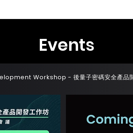
usiness Goal
Research
Solution
Partner
Team
Events
Development Workshop - 後量子密碼安全