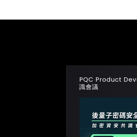
Mission
B
PQC Product 
識會議