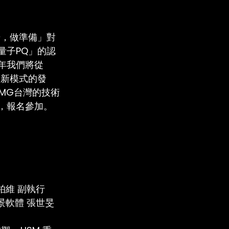
步，做準備」對
量子PQ」的認
年我們將從
與新模式的發
MG台灣的技術
，報名參加。
陳柏維 副執行
全景軟體 張世旻