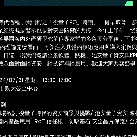
時代過程，我們稱之「後量子PQ」時期。「提早威脅一
業組織既是警示也是對安全防禦的共識。今年上半年「後
各界國海內外產研學究單位專家群的多角度分享後，下半
」的理論開發層面，再新注入具體的技術應用與導入案例
一日這一場我們邀請全景軟體、關楗、池安量子資安與KP
聽眾面對面談資安、談技術與談應用。歡迎大家共襄盛舉
07/31 星期三 13:30-17:00
北 政大公企中心
 報到
:30 開場致詞 後量子時代的資安前景與挑戰/ 池安量子資安 
:20 [國內產品應用] RoT 信任根，防駭基石 安全晶片保護/ 