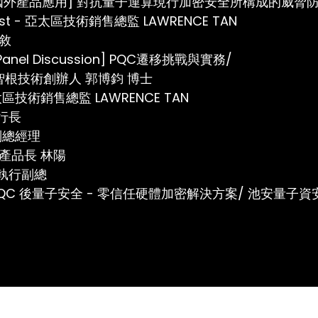
:10 [國外產品應用] 對抗量子運算現行加密安全所構成的威脅防禦
ust - 亞太區技術銷售總監 LAWRENCE TAN
茶敘
0 [Panel Discussion] PQC遷移挑戰與實務/
r: 智根技術創辦人 郭博鈞 博士
 亞太區技術銷售總監 LAWRENCE TAN
執行長
副總經理
產品長 林陽
馗執行副總
:00 PQC 後量子安全 - 零信任硬體加密解決方案/ 池安量子