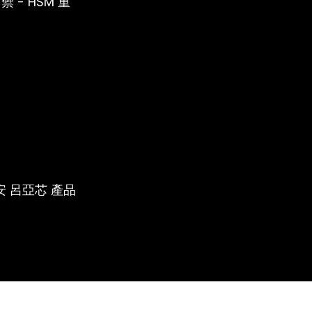
 - HSM 重
資安 呂亞芯 產品