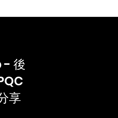
Events
Blog
 - 後
PQC
分享