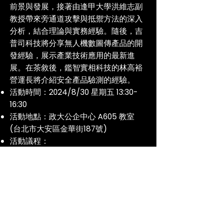
前景與發展，接著由逢甲大學洪維志副
教授帶來旁通道攻擊與抵禦方法的深入
分析，結合理論與實務經驗。隨後，吉
普司科技將分享無人機數圖傳產品的開
發經驗，展示產業技術應用的最新進
展。在茶敘後，鑑智實相科技的林高裕
營運長將介紹安全產品驗測的經驗。
活動時間：2024/8/30 星期五 13:30-
16:30
活動地點：政大公企中心 A605 教室
(台北市大安區金華街187號)
活動議程：
13:30-13:40 後量子時代的資安、前景與
發展（
簡報
）
13:40-14:25 旁通道攻擊與抵禦方法-理
論與實務/ 逢甲大學 資訊工程學系 洪維
志 副教授（
簡報
）
14:25-15:10 產業分享-無人機數圖傳產