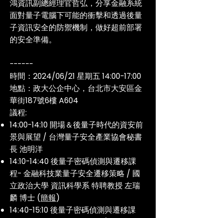
鴻資訊副總經理官哲弘，分享金融系統
面對量⼦電腦下可能的衝擊和透過後量
⼦資訊安全的防禦機制，做好超前部署
的安全準備。
------
時間：2024/06/21 星期五 14:00-17:00
地點：政大公企中心，台北市大安區金
華街187號6樓 A604
議程:
14:00-14:10 開場＆後量子時代的資安前
景與展望 / 台灣量子安全產業協會秘書
長 池明洋
14:10-14:40 後量子密碼偵測與遷移課
程- 金融科技業量子安全遷移策略 / 國
立政治大學 資訊科學系 特聘教授 左瑞
麟 博士 (
簡報
)
14:40-15:10 後量子密碼偵測與遷移課