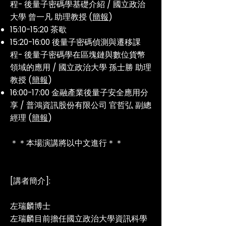
程- 後量子密碼學基礎介紹 / 國立政治
大學 曾一凡 助理教授 (
簡報
)
15:10-15:20 茶歇
15:20-16:00 後量子密碼偵測與遷移課
程- 後量子密碼學在區塊鏈與數位貨幣
領域的應用 / 國立政治大學 孫士勝 助理
教授 (
簡報
)
16:00-17:00 ⾦融產業後量⼦安全應⽤分
享 / 普鴻資訊股份有限公司 官哲弘 副總
經理 (
簡報
)
＊＊本場演講將以中文進行＊＊
[講者簡介]:
左瑞麟博士
左瑞麟目前擔任國立政治大學資訊科學